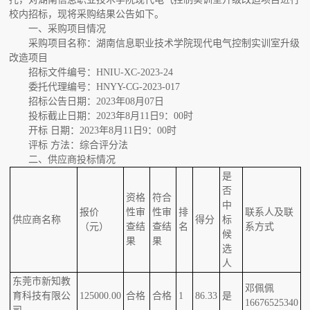
校内招标，现将采购结果公告如下。
一、采购项目情况
采购项目名称：湖南信息职业技术学院现代电气控制实训室升级
改造项目
招标文件编号：HNIU-XC-2023-24
委托代理编号：HNYY-CG-2023-017
招标公告日期：2023年08月07日
投标截止日期：2023年8月11日9：00时
开标 日期：2023年8月11日9：00时
评标 方法：综合评分法
二、供应商投标情况
是
否
资格
符合
中
报价
性审
性审
排
联系人及联
供应商名称
得分
标
（元）
查结
查结
名
系方式
候
果
果
选
人
东莞市新知教
邓佩佩
育科技有限公
125000.00
合格
合格
1
86.33
是
16676525340