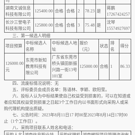
司
湖南文诚信息
蒋鹏
125400.00
合格
合格
2
78.23
是
科技有限公司
17267424257
长沙三誉电子
沈琴
125800.00
合格
合格
3
75.48
是
科技有限公司
15574927697
三、第一候选人明细
中标候选人
中标候选人地
报价
排
项目预算
状态
得分
名称
址
（元）
名
广东省东莞市
东莞市新知
126000.00
桥头镇田新振
教育科技有
125000.00
合格
1
86.33
元
兴路一街13号
限公司
101室
四、流废标情况说明：无
五、评标委员会成员名单：
陈语林、李颖、欧阳莹
。
六、投标人认为中标结果使自己权益受到损害的，可以在知道或
者应知其权益受到损害之日起3个工作日内以书面形式向采购人或采
购代理机构提出质疑。
七、公告时间：
2023年8月11日17 时00至2023年8月14日17时00
止（1个工作日）。
八、采购项目联系人姓名和电话：
采购人名
湖南信息职业技
采购代理机
湖南耀阳项目管理咨询有