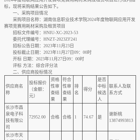
标，现将采购结果公告如下。
一、采购项目情况
采购项目名称：湖南信息职业技术学院2024年度物联网应用开发
赛项竞赛用耗材采购及租赁项目
招标文件编号：HNIU-XC-2023-53
委托代理编号：HNZT-2023ZF241
招标公告日期：2023年11月23日
投标截止日期：2023年11月27日09：00时
开标 日期：2023年11月27日09：00时
评标 方法：综合评分法
二、供应商投标情况
资格
符合
是否
投标报价
供应商名
性审
性审
排
中标
联系人及联
（金额：
得分
称
查结
查结
名
候选
系方式
元）
果
果
人
长沙市昌
泉电子科
谢新桃
72952.00
合格
合格
1
74.67
是
技有限公
13874993813
司
长沙市天