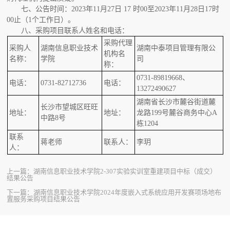
七、公告时间：
2023年11月27日 17 时00至2023年11月28日17时
00止（1个工作日）。
八、采购项目联系人姓名和电话：
采购代理
采购人
湖南信息职业技术
湖南中泰项目管理有限公
机构名
名称：
学院
司
称：
0731-89819668、
电话：
0731-82712736
电话：
13272490627
湖南省长沙市麓谷街道麓
长沙市望城区旺旺
地址：
地址：
龙路199号麓谷商务中心A
中路8号
栋1204
联系
蒋老师
联系人：
李玥
人：
上一篇：
湖南信息职业技术学院2-307实验实训室重建项目中标（成交）
结果公告
下一篇：
湖南信息职业技术学院2024年度嵌入式系统应用开发赛项场地布
置服务采购项目结果公告