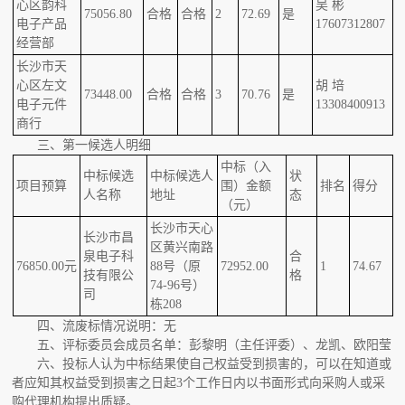
心区韵科
吴 彬
75056.80
合格
合格
2
72.69
是
电子产品
17607312807
经营部
长沙市天
心区左文
胡 培
73448.00
合格
合格
3
70.76
是
电子元件
13308400913
商行
三、第一候选人明细
中标（入
中标候选
中标候选人
状
项目预算
围）金额
排名
得分
人名称
地址
态
（元）
长沙市天心
长沙市昌
区黄兴南路
泉电子科
合
76850.00元
88号（原
72952.00
1
74.67
技有限公
格
74-96号）
司
栋208
四、流废标情况说明：无
五、评标委员会成员名单：彭黎明（主任评委）、龙凯、欧阳莹
六、投标人认为中标结果使自己权益受到损害的，可以在知道或
者应知其权益受到损害之日起3个工作日内以书面形式向采购人或采
购代理机构提出质疑。