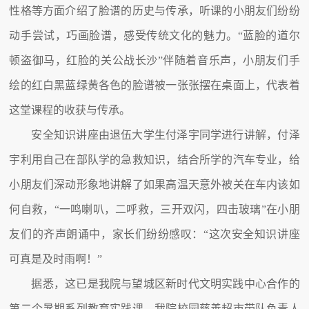
性格等方面介绍了脸谱的历史与传承，听课的小朋友们纷纷
动手尝试，巧画脸谱，感受传统文化的魅力。“蓝脸的道尔
顿盗御马，红脸的关公战长沙”伴随着音乐声，小朋友们手
绘的红白黑蓝绿黄各色的脸谱被一张张摆在桌面上，代表着
这堂课程的收获与传承。
安全知识讲座由退伍大学生付泽宇同学进行讲解，付泽
宇利用自己在部队学的急救知识，结合所学的汽车专业，给
小朋友们深动形象地讲解了如果高温天意外被关在车内该如
何自救，“一鸣喇叭，二呼救，三开双闪，四击玻璃”在小朋
友们的齐声朗诵中，家长们纷纷感叹：“这次安全知识讲座
可真是及时雨啊！”
据悉，这已是我院与望城区新时代文明实践中心合作的
第二个暑期系列教育实践课，我院校园慈善超市带队负责人