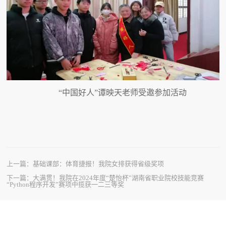
“中国好人
”
谭映天老师受邀参加活动
上一篇：
基础课部：体育捷报！我院女排获得省级奖项
下一篇：
大满贯！我院在2024年度“楚怡杯”湖南省职业院校技能竞赛
“Python程序开发”赛项中揽获一二三等奖