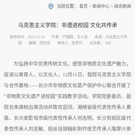
当前位置：
首页
>
新闻中心
>
综合新闻
马克思主义学院：非遗进校园 文化共传承
发布时间：2023-12-14
作者：严圆圆、王小金
来源：马克思主义学
院
编辑：何志宏
审核人：张梦闪
点击数：
669
为弘扬中华优秀传统文化，感悟非物质文化遗产魅力，
促进以美育人、以文化人，12月11日，我院马克思主义学院
与合作基地——长沙市非物质文化遗产保护中心联合开展了
“非物质文化遗产进校园”实践教学活动。学院党委委员、副
院长朱焕桃出席活动并致欢迎词，湘绣省级代表性传承人黄
笛、长沙皮影戏市级代表性传承人何志明、长沙剪纸区级代
表性传承人刘志敏、掐丝珐琅釉彩制作技艺传承人隆厚兴参