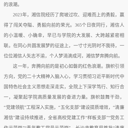
的浪潮。
2023年，湘信院经历了爬坡过坎、迎难而上的勇毅，赢
得了闯关夺隘、勇毅向前的荣光。365个日夜同行，湘信人
的小温暖、小确幸，早已与学院的大发展、大跨越紧密相
联。在同心共圆发展梦的征途上，一寸寸光阴时不我待，一
位位湘信人矢志不渝，个人梦涓滴成河，湘信梦奔腾向前。
这一年，奔腾向前的是初心如磐的红色浪潮。旗帜引领
方向，党的二十大精神入脑入心，学习贯彻习近平新时代中
国特色社会主义思想走深走实，全院上下深学笃行、知行合
一，凝聚起学院高质量发展的奋进力量。旗帜鼓舞干劲，
“党建领航”工程深入实施，“五化支部”建设提质增效，“清廉
湘信”建设持续推进，全省高校党建工作“样板支部”“党务工
作示范岗”“青年教工党员示范岗”、长沙市教育局首批“清廉