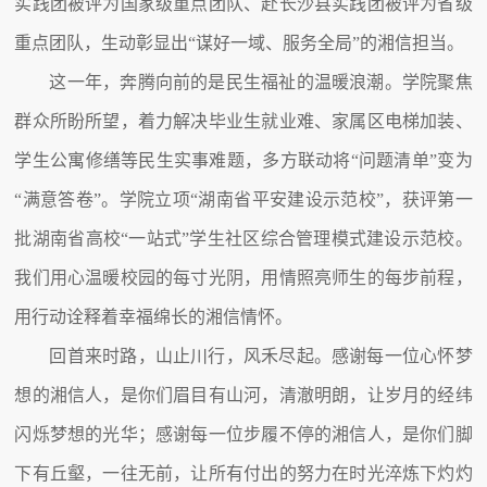
实践团被评为国家级重点团队、赴长沙县实践团被评为省级
重点团队，生动彰显出“谋好一域、服务全局”的湘信担当。
这一年，奔腾向前的是民生福祉的温暖浪潮。学院聚焦
群众所盼所望，着力解决毕业生就业难、家属区电梯加装、
学生公寓修缮等民生实事难题，多方联动将“问题清单”变为
“满意答卷”。学院立项“湖南省平安建设示范校”，获评第一
批湖南省高校“一站式”学生社区综合管理模式建设示范校。
我们用心温暖校园的每寸光阴，用情照亮师生的每步前程，
用行动诠释着幸福绵长的湘信情怀。
回首来时路，山止川行，风禾尽起。感谢每一位心怀梦
想的湘信人，是你们眉目有山河，清澈明朗，让岁月的经纬
闪烁梦想的光华；感谢每一位步履不停的湘信人，是你们脚
下有丘壑，一往无前，让所有付出的努力在时光淬炼下灼灼