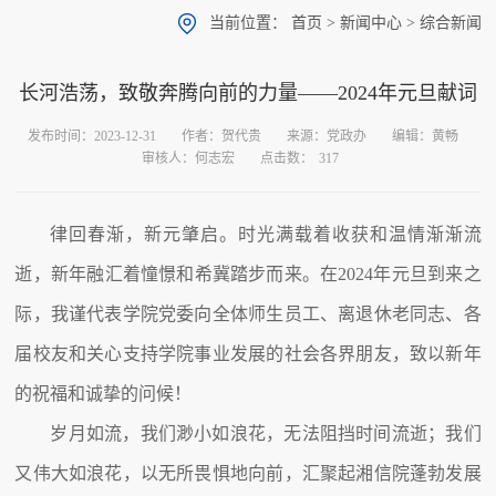
当前位置：
首页
>
新闻中心
>
综合新闻
长河浩荡，致敬奔腾向前的力量——2024年元旦献词
发布时间：2023-12-31
作者：贺代贵
来源：党政办
编辑：黄畅
审核人：何志宏
点击数：
317
律回春渐，新元肇启。时光满载着收获和温情渐渐流
逝，新年融汇着憧憬和希冀踏步而来。在2024年元旦到来之
际，我谨代表学院党委向全体师生员工、离退休老同志、各
届校友和关心支持学院事业发展的社会各界朋友，致以新年
的祝福和诚挚的问候！
岁月如流，我们渺小如浪花，无法阻挡时间流逝；我们
又伟大如浪花，以无所畏惧地向前，汇聚起湘信院蓬勃发展