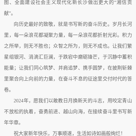
图、全面建设社会主义现代化新长沙做出更大的“湘信贡
献”。
向历史最好的致敬，就是书写新的奋斗历史。岁月长河
里，每一朵浪花都凝聚力量，每一朵浪花都折射光彩。积力
之所举，则无不胜也；众智之所为，则无不成也。让我们繁
星组银河、涓滴汇巨澜，于跌宕中磨砺锋芒，于沉静中蓄积
能量；让我们同心筑梦、并肩追梦、携手圆梦，在披荆斩棘
里聚合向上向前的力量，在奋斗不息的征途里交付时代的答
卷。
2024年，愿我们以敢教日月换新天的斗志，用咬定青山
不放松的执着，奋勇前进、越山向海，在接续奋斗里书写新
年华章。
祝大家新年快乐，万事顺遂，生活如诗如画般绚烂！