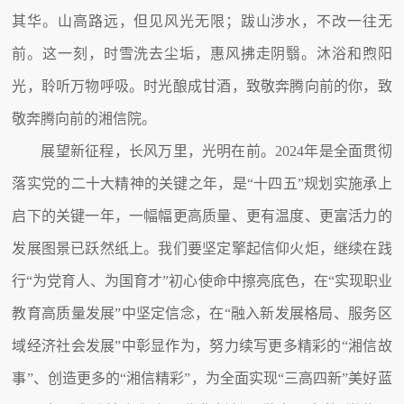
其华。山高路远，但见风光无限；跋山涉水，不改一往无
前。这一刻，时雪洗去尘垢，惠风拂走阴翳。沐浴和煦阳
光，聆听万物呼吸。时光酿成甘酒，致敬奔腾向前的你，致
敬奔腾向前的湘信院。
展望新征程，长风万里，光明在前。2024年是全面贯彻
落实党的二十大精神的关键之年，是“十四五”规划实施承上
启下的关键一年，一幅幅更高质量、更有温度、更富活力的
发展图景已跃然纸上。我们要坚定擎起信仰火炬，继续在践
行“为党育人、为国育才”初心使命中擦亮底色，在“实现职业
教育高质量发展”中坚定信念，在“融入新发展格局、服务区
域经济社会发展”中彰显作为，努力续写更多精彩的“湘信故
事”、创造更多的“湘信精彩”，为全面实现“三高四新”美好蓝