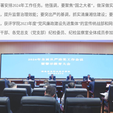
部署安排2024年工作任务。他强调，要聚焦“国之大者”，做深做
责，提升监督治理效能；要突出严的基调，抓实清廉湘信建设；
，获评学院2023年度“党风廉政建设先进集体”的宣传统战部和
上干部、各党总支（党支部）纪检委员、纪检监察室全体成员参