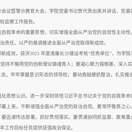
党工作会议暨警示教育大会，学院党委书记贺代贵出席并讲话，党
纪检监察工作报告。
的自我革命的重要思想，切实增强全面从严治党的自觉性主动性
政治责任，以严的基调推进全面从严治党取得新成效。
新成效，获评2023 年度清廉长沙建设考核“优秀单位”，为学
坚持不懈用党的创新理论铸魂育人；要凝心聚力强根基，深入实
态，牢牢掌握意识形态的领导权；要动真碰硬抓整治，扎实推进
强化思想认识。进一步深刻领悟习近平总书记关于党的自我革命
部署上来，不断增强全面从严治党的政治自觉。要常怀敬畏之心
。要迅速传达部署，抓好贯彻落实。要贯通协同抓监督、聚焦重
全年工作目标任务提供坚强政治保证。